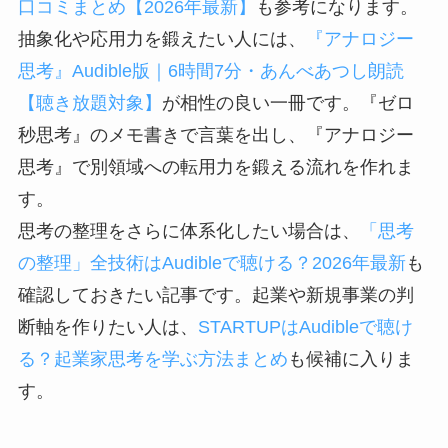
口コミまとめ【2026年最新】
も参考になります。
抽象化や応用力を鍛えたい人には、
『アナロジー
思考』Audible版｜6時間7分・あんべあつし朗読
【聴き放題対象】
が相性の良い一冊です。『ゼロ
秒思考』のメモ書きで言葉を出し、『アナロジー
思考』で別領域への転用力を鍛える流れを作れま
す。
思考の整理をさらに体系化したい場合は、
「思考
の整理」全技術はAudibleで聴ける？2026年最新
も
確認しておきたい記事です。起業や新規事業の判
断軸を作りたい人は、
STARTUPはAudibleで聴け
る？起業家思考を学ぶ方法まとめ
も候補に入りま
す。