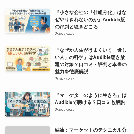
『小さな会社の「仕組み化」はな
ぜやりきれないのか』Audible版
の評判と聴きどころ
2026.02.02
『なぜか人生がうまくいく「優し
い人」の科学』はAudible聴き放
題の対象？口コミ・評判と本書の
魅力を徹底解説
2026.02.15
『マーケターのように生きろ』は
Audibleで聴ける？口コミも解説
2026.06.19
結論：マーケットのテクニカル分