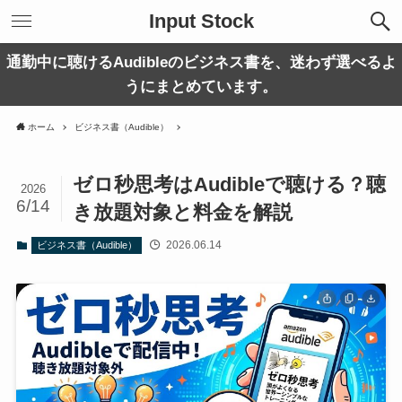
Input Stock
通勤中に聴けるAudibleのビジネス書を、迷わず選べるよ
うにまとめています。
ホーム
ビジネス書（Audible）
ゼロ秒思考はAudibleで聴ける？聴
2026
6/14
き放題対象と料金を解説
2026.06.14
ビジネス書（Audible）