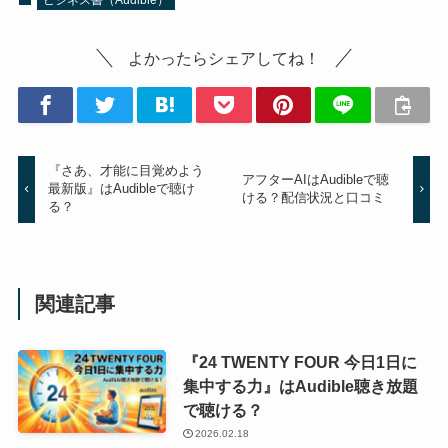
よかったらシェアしてね！
『さあ、才能に目覚めよう
アフターAIはAudibleで聴
最新版』はAudibleで聴け
ける？配信状況と口コミ
る？
関連記事
『24 TWENTY FOUR 今日1日に
集中する力』はAudible聴き放題
で聴ける？
2026.02.18