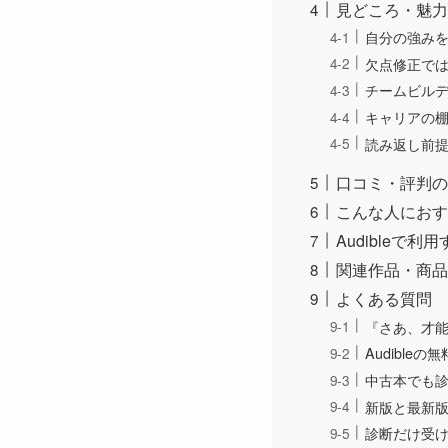
見どころ・魅力
自分の強み
欠点修正で
チームビル
キャリアの
読み返し前
口コミ・評判の
こんな人におす
Audibleで利
関連作品・商品
よくある質問
『さあ、才能
Audible
中古本でも
新版と最新
診断だけ受