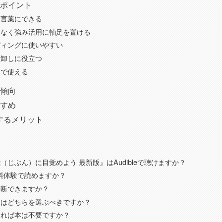
ポイント
を言葉にできる
はなく強み活用に軸足を置ける
ディングに使いやすい
棚卸しに役立つ
提で使える
傾向
すめ
用するメリット
（じぶん）に目覚めよう 最新版』はAudibleで聴けますか？
の無料体験で読めますか？
診断できますか？
版はどちらを選ぶべきですか？
ければ本は不要ですか？