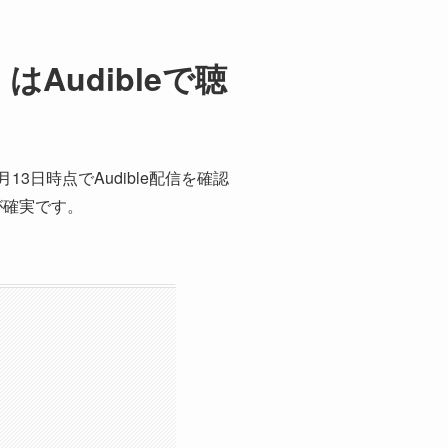
Audibleで聴
3日時点でAudible配信を確認
が確実です。