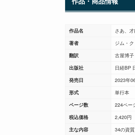
作品・商品情報
作品名
さあ、才
著者
ジム・ク
翻訳
古屋博子
出版社
日経BP
発売日
2023年0
形式
単行本
ページ数
224ペー
税込価格
2,420円
主な内容
34の資