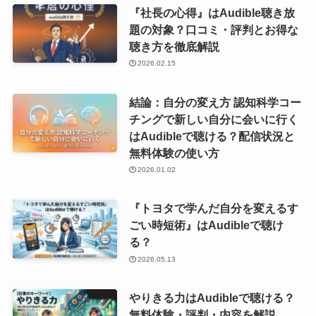
『社長の心得』はAudible聴き放
題の対象？口コミ・評判とお得な
聴き方を徹底解説
2026.02.15
結論：自分の変え方 認知科学コー
チングで新しい自分に会いに行く
はAudibleで聴ける？配信状況と
無料体験の使い方
2026.01.02
『トヨタで学んだ自分を変えるす
ごい時短術』はAudibleで聴け
る？
2026.05.13
やりきる力はAudibleで聴ける？
無料体験・評判・内容を解説