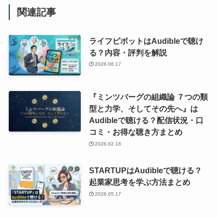
関連記事
ライフピボットはAudibleで聴け
る？内容・評判を解説
2026.06.17
『ミンツバーグの組織論 ７つの類
型と力学、そしてその先へ』は
Audibleで聴ける？配信状況・口
コミ・お得な聴き方まとめ
2026.02.16
STARTUPはAudibleで聴ける？
起業家思考を学ぶ方法まとめ
2026.05.17