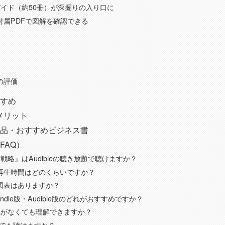
イド（約50冊）が深掘りの入り口に
版は付属PDFで図解を確認できる
価
への評価
すめ
くメリット
品・おすすめビジネス書
FAQ）
戦略』はAudibleの聴き放題で聴けますか？
版の再生時間はどのくらいですか？
版に図表はありますか？
ndle版・Audible版のどれがおすすめですか？
識がなくても理解できますか？
k.jpでも聴けますか？