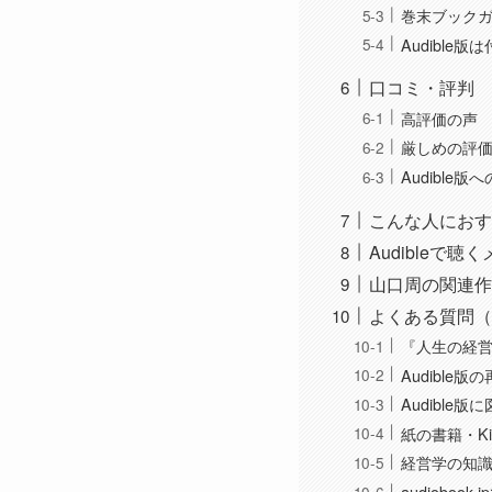
巻末ブックガ
Audible
口コミ・評判
高評価の声
厳しめの評
Audible版
こんな人におす
Audibleで聴
山口周の関連作
よくある質問（
『人生の経営
Audible
Audible
紙の書籍・Ki
経営学の知
audioboo