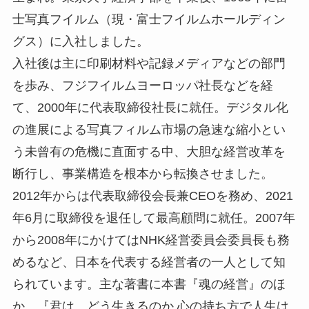
士写真フイルム（現・富士フイルムホールディン
グス）に入社しました。
入社後は主に印刷材料や記録メディアなどの部門
を歩み、フジフイルムヨーロッパ社長などを経
て、2000年に代表取締役社長に就任。デジタル化
の進展による写真フィルム市場の急速な縮小とい
う未曾有の危機に直面する中、大胆な経営改革を
断行し、事業構造を根本から転換させました。
2012年からは代表取締役会長兼CEOを務め、2021
年6月に取締役を退任して最高顧問に就任。2007年
から2008年にかけてはNHK経営委員会委員長も務
めるなど、日本を代表する経営者の一人として知
られています。主な著書に本書『魂の経営』のほ
か、『君は、どう生きるのか 心の持ち方で人生は