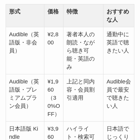
形式
価格
特徴
おすすめ
な人
Audible（英
¥2,8
著者本人の
通勤中に
語版・非会
00
朗読・なが
英語で聴
員）
ら聴き可
きたい人
能・英語の
み
Audible（英
¥1,9
上記と同内
Audible会
語版・プレ
60
容・会員割
員で最安
ミアムプラ
（3
引適用
で聴きた
ン会員）
0%O
い人
FF）
日本語版 Ki
¥3,9
ハイライ
日本語で
ndle
60
ト・検索可
じっくり