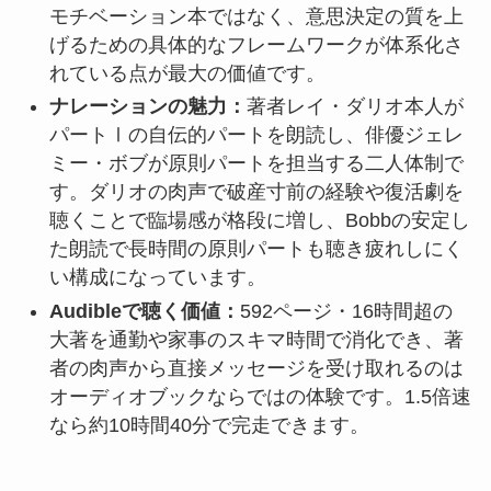
モチベーション本ではなく、意思決定の質を上
げるための具体的なフレームワークが体系化さ
れている点が最大の価値です。
ナレーションの魅力：
著者レイ・ダリオ本人が
パートⅠの自伝的パートを朗読し、俳優ジェレ
ミー・ボブが原則パートを担当する二人体制で
す。ダリオの肉声で破産寸前の経験や復活劇を
聴くことで臨場感が格段に増し、Bobbの安定し
た朗読で長時間の原則パートも聴き疲れしにく
い構成になっています。
Audibleで聴く価値：
592ページ・16時間超の
大著を通勤や家事のスキマ時間で消化でき、著
者の肉声から直接メッセージを受け取れるのは
オーディオブックならではの体験です。1.5倍速
なら約10時間40分で完走できます。