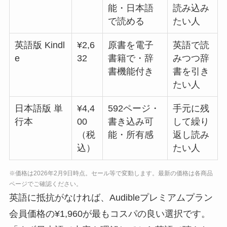
能・日本語
読み込み
で読める
たい人
英語版 Kindl
¥2,6
原書を電子
英語で読
e
32
書籍で・辞
みつつ辞
書機能付き
書を引き
たい人
日本語版 単
¥4,4
592ページ・
手元に残
行本
00
書き込み可
して繰り
（税
能・所有感
返し読み
込）
たい人
※価格は2026年2月9日時点。セール等で変動します。最新の価格は各商品
ページでご確認ください。
英語に抵抗がなければ、Audibleプレミアムプラン
会員価格の¥1,960が最もコスパの良い選択です。