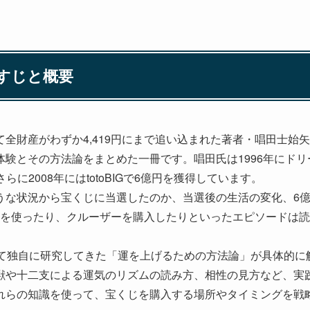
すじと概要
全財産がわずか4,419円にまで追い込まれた著者・唱田士始矢氏
験とその方法論をまとめた一冊です。唱田氏は1996年にドリ
さらに2008年にはtotoBIGで6億円を獲得しています。
うな状況から宝くじに当選したのか、当選後の生活の変化、6
万円を使ったり、クルーザーを購入したりといったエピソードは
けて独自に研究してきた「運を上げるための方法論」が具体的に
獣や十二支による運気のリズムの読み方、相性の見方など、実
れらの知識を使って、宝くじを購入する場所やタイミングを戦