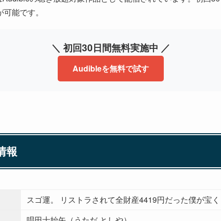
が可能です。
＼ 初回30日間無料実施中 ／
Audibleを無料で試す
情報
スゴ運。 リストラされて全財産4419円だった僕が宝
唱田士始矢（うただ としや）