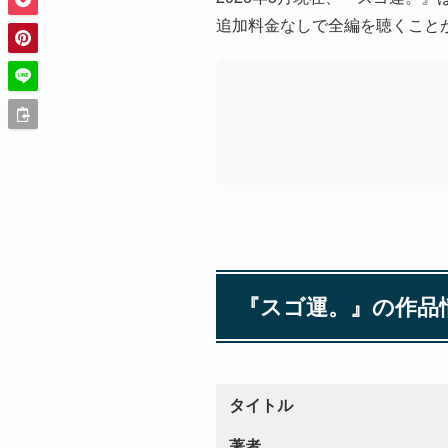
追加料金なしで全編を聴くこと
『スゴ運。』の作品
タイトル
著者