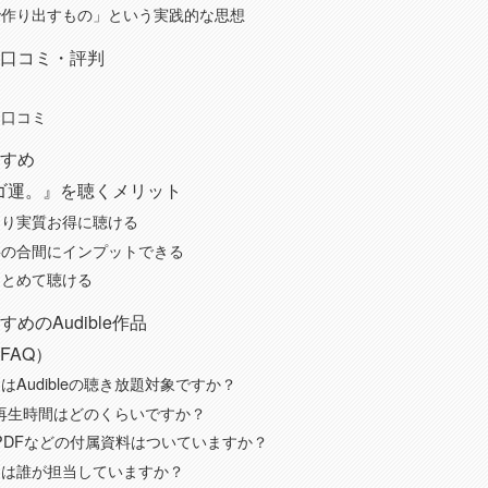
で作り出すもの」という実践的な思想
口コミ・評判
な口コミ
すめ
『スゴ運。』を聴くメリット
より実質お得に聴ける
事の合間にインプットできる
まとめて聴ける
めのAudible作品
FAQ）
はAudibleの聴き放題対象ですか？
版の再生時間はどのくらいですか？
版にPDFなどの付属資料はついていますか？
ンは誰が担当していますか？