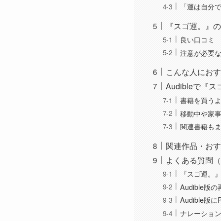
「運は自分
『スゴ運。』の
良い口コミ
注意が必要
こんな人におす
Audibleで
書籍を買う
移動中や家
関連書籍も
関連作品・おすす
よくある質問（
『スゴ運。』
Audible
Audible
ナレーショ