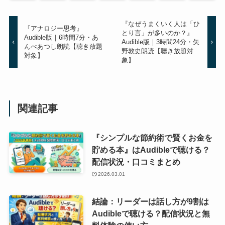
『なぜうまくいく人は「ひ
『アナロジー思考』
とり言」が多いのか？』
Audible版｜6時間7分・あ
Audible版｜3時間24分・矢
んべあつし朗読【聴き放題
野敦史朗読【聴き放題対
対象】
象】
関連記事
『シンプルな節約術で賢くお金を
貯める本』はAudibleで聴ける？
配信状況・口コミまとめ
2026.03.01
結論：リーダーは話し方が9割は
Audibleで聴ける？配信状況と無