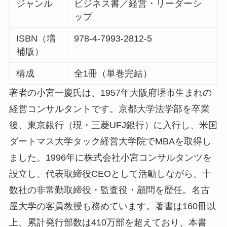
ジャンル
ビジネス書／経営・リーダーシ
ップ
ISBN（増
978-4-7993-2812-5
補版）
構成
全1冊（単巻完結）
著者の小宮一慶氏は、1957年大阪府堺市生まれの
経営コンサルタントです。京都大学法学部を卒業
後、東京銀行（現・三菱UFJ銀行）に入行し、米国
ダートマス大学タック経営大学院でMBAを取得し
ました。1996年に株式会社小宮コンサルタンツを
設立し、代表取締役CEOとして活動しながら、十
数社の非常勤取締役・監査役・顧問を歴任。名古
屋大学の客員教授も務めています。著書は160冊以
上、累計発行部数は410万部を超えており、本書