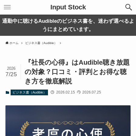
Input Stock
通勤中に聴けるAudibleのビジネス書を、迷わず選べるよ
うにまとめています。
ホーム
ビジネス書（Audible）
『社長の心得』はAudible聴き放題
2026
の対象？口コミ・評判とお得な聴
7/25
き方を徹底解説
2026.02.15
2026.07.25
ビジネス書（Audible）