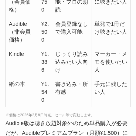
（会員価
75
能・プロの朗
に聴きたい人
格）
0
読
Audible
¥2,
会員登録なし
単発で1冊だ
（非会員
50
で購入可能
け聴きたい人
価格）
0
Kindle
¥1,
じっくり読み
マーカー・メ
38
込みたい人向
モを使いたい
6
け
人
紙の本
¥1,
書き込み・所
手元に残した
54
有感
い人
0
※価格は2026年2月8日時点。セール等で変動します。
Audible版は聴き放題対象外のため単品購入が必要
だが、Audibleプレミアムプラン（月額¥1,500）に