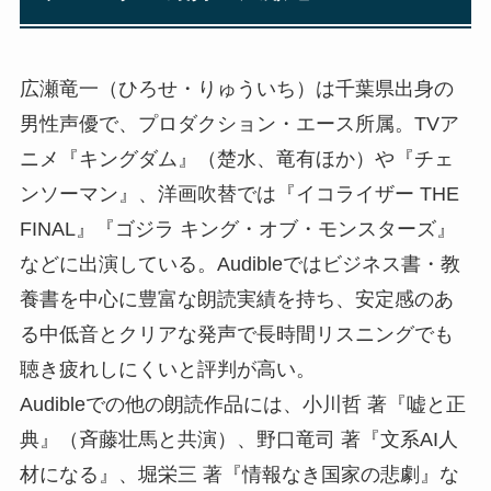
広瀬竜一（ひろせ・りゅういち）は千葉県出身の
男性声優で、プロダクション・エース所属。TVア
ニメ『キングダム』（楚水、竜有ほか）や『チェ
ンソーマン』、洋画吹替では『イコライザー THE
FINAL』『ゴジラ キング・オブ・モンスターズ』
などに出演している。Audibleではビジネス書・教
養書を中心に豊富な朗読実績を持ち、安定感のあ
る中低音とクリアな発声で長時間リスニングでも
聴き疲れしにくいと評判が高い。
Audibleでの他の朗読作品には、小川哲 著『嘘と正
典』（斉藤壮馬と共演）、野口竜司 著『文系AI人
材になる』、堀栄三 著『情報なき国家の悲劇』な