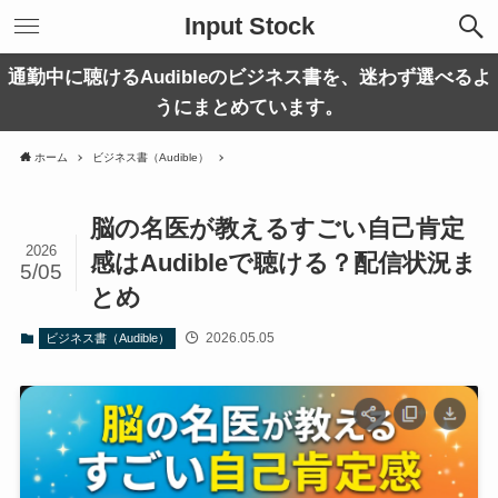
Input Stock
通勤中に聴けるAudibleのビジネス書を、迷わず選べるよ
うにまとめています。
ホーム
ビジネス書（Audible）
脳の名医が教えるすごい自己肯定
2026
感はAudibleで聴ける？配信状況ま
5/05
とめ
2026.05.05
ビジネス書（Audible）