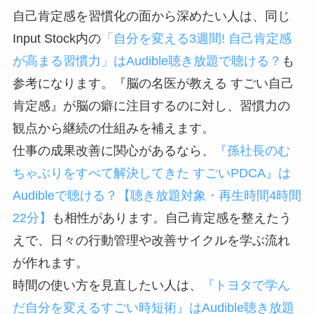
自己肯定感を習慣化の面から深めたい人は、同じ
Input Stock内の
「自分を変える3週間! 自己肯定感
が高まる習慣力」はAudible聴き放題で聴ける？
も
参考になります。『脳の名医が教える すごい自己
肯定感』が脳の癖に注目するのに対し、習慣力の
観点から継続の仕組みを補えます。
仕事の成果改善に関心があるなら、
『孫社長のむ
ちゃぶりをすべて解決してきた すごいPDCA』は
Audibleで聴ける？【聴き放題対象・再生時間4時間
22分】
も相性があります。自己肯定感を整えたう
えで、日々の行動管理や改善サイクルを学ぶ流れ
が作れます。
時間の使い方を見直したい人は、
『トヨタで学ん
だ自分を変えるすごい時短術』はAudible聴き放題