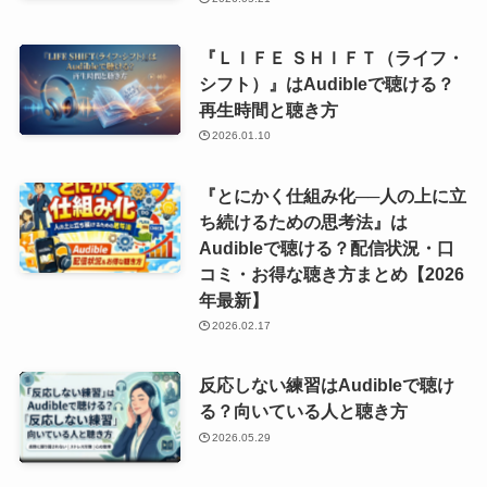
『ＬＩＦＥ ＳＨＩＦＴ（ライフ・
シフト）』はAudibleで聴ける？
再生時間と聴き方
2026.01.10
『とにかく仕組み化──人の上に立
ち続けるための思考法』は
Audibleで聴ける？配信状況・口
コミ・お得な聴き方まとめ【2026
年最新】
2026.02.17
反応しない練習はAudibleで聴け
る？向いている人と聴き方
2026.05.29