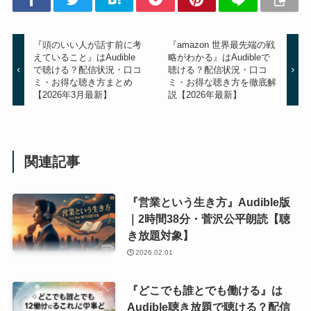
『頭のいい人が話す前に考
『amazon 世界最先端の戦
えていること』はAudible
略がわかる』はAudibleで
で聴ける？配信状況・口コ
聴ける？配信状況・口コ
ミ・お得な聴き方まとめ
ミ・お得な聴き方を徹底解
【2026年3月最新】
説【2026年最新】
関連記事
『営業という生き方』Audible版
｜2時間38分・菅沢公平朗読【聴
き放題対象】
2026.02.01
『どこでも誰とでも働ける』は
Audible聴き放題で聴ける？配信