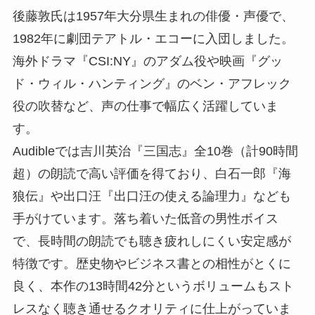
後藤敦氏は1957年大分県生まれの俳優・声優で、
1982年に劇団テアトル・エコーに入団しました。
海外ドラマ『CSI:NY』のアダム役や映画『グッ
ド・ウィル・ハンティング』のベン・アフレック
役の吹替など、声の仕事で幅広く活躍していま
す。
Audibleでは吉川英治『三国志』全10巻（計90時間
超）の朗読で高い評価を得ており、白石一郎『海
狼伝』や出口汪『出口汪の使える論理力』なども
手がけています。落ち着いた低音の男性ボイス
で、長時間の朗読でも聴き疲れしにくい安定感が
特徴です。歴史物やビジネス書との相性がとくに
良く、本作の13時間42分というボリュームもスト
レスなく聴き通せるクオリティに仕上がっていま