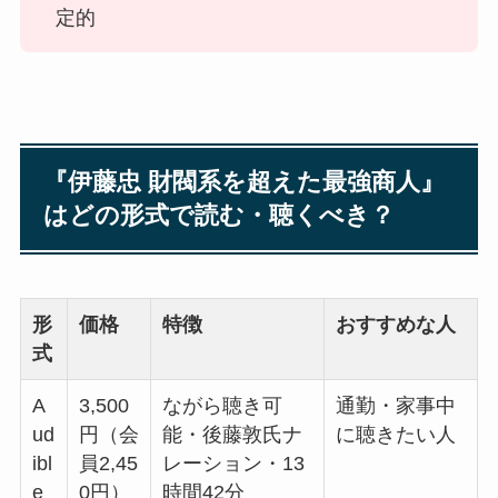
定的
『伊藤忠 財閥系を超えた最強商人』
はどの形式で読む・聴くべき？
形
価格
特徴
おすすめな人
式
A
3,500
ながら聴き可
通勤・家事中
ud
円（会
能・後藤敦氏ナ
に聴きたい人
ibl
員2,45
レーション・13
e
0円）
時間42分