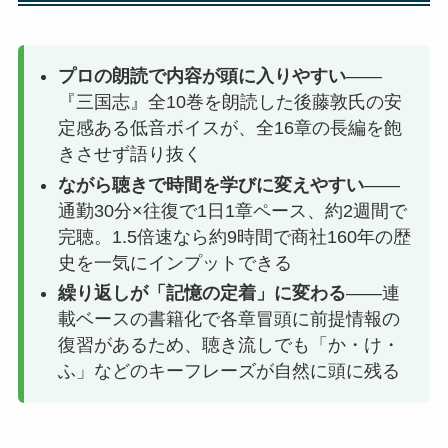
プロの朗読で内容が頭に入りやすい
——
『三国志』全10巻を朗読した後藤敦氏の安
定感ある低音ボイスが、全16章の長編を飽
きさせず語り抜く
ながら聴きで時間を学びに変えやすい
——
通勤30分×往復で1日1章ペース、約2週間で
完聴。1.5倍速なら約9時間で商社160年の歴
史を一気にインプットできる
繰り返しが「記憶の定着」に変わる
——連
載ベースの書籍化で各章冒頭に前提情報の
復習があるため、聴き流しでも「か・け・
ふ」などのキーフレーズが自然に頭に残る