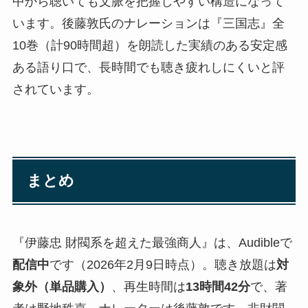
中から聴いても文脈を把握しやすい構造になって
います。後藤敦氏のナレーションは『三国志』全
10巻（計90時間超）を朗読した実績のある安定感
ある語り口で、長時間でも聴き疲れしにくいと評
されています。
まとめ
『伊藤忠 財閥系を超えた最強商人』は、Audibleで
配信中
です（2026年2月9日時点）。聴き放題は
対
象外（単品購入）
、再生時間は
13時間42分
で、著