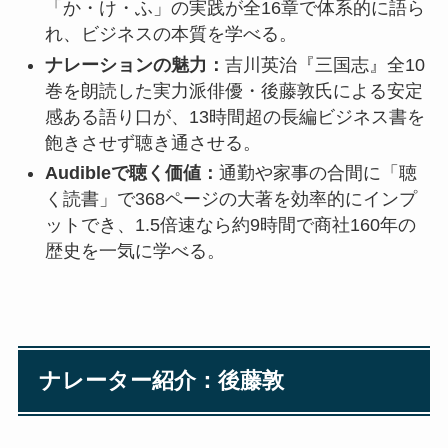
「か・け・ふ」の実践が全16章で体系的に語ら
れ、ビジネスの本質を学べる。
ナレーションの魅力：
吉川英治『三国志』全10
巻を朗読した実力派俳優・後藤敦氏による安定
感ある語り口が、13時間超の長編ビジネス書を
飽きさせず聴き通させる。
Audibleで聴く価値：
通勤や家事の合間に「聴
く読書」で368ページの大著を効率的にインプ
ットでき、1.5倍速なら約9時間で商社160年の
歴史を一気に学べる。
ナレーター紹介：後藤敦