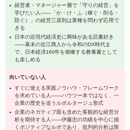
経営者・マネージャー層で「守りの経営」を
学びたい人——「か・け・ふ（稼ぐ・削る・
防ぐ）」の経営三原則は業種を問わず応用で
きる
日本の近現代経済史に興味がある読書好き
——幕末の近江商人から令和のDX時代ま
で、日本経済160年を俯瞰する教養書として
も楽しめる
向いていない人
すぐに使える実践ノウハウ・フレームワーク
を求めている人——ハウツー本ではなく、一
企業の歴史を追うルポルタージュ形式
企業のネガティブ面も含めた客観的な経営分
析を期待する人——伊藤忠の功績を中心に描
くポジティブなルポであり、批判的分析は限