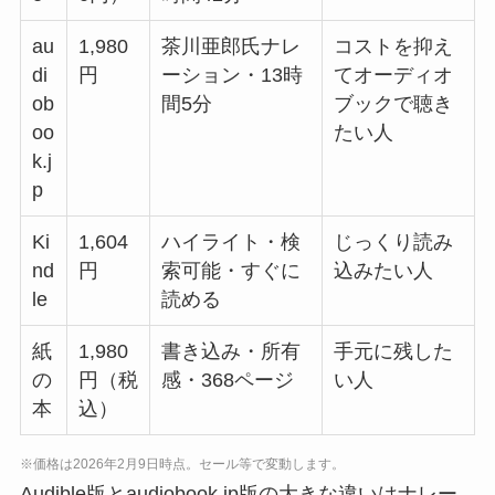
au
1,980
茶川亜郎氏ナレ
コストを抑え
di
円
ーション・13時
てオーディオ
ob
間5分
ブックで聴き
oo
たい人
k.j
p
Ki
1,604
ハイライト・検
じっくり読み
nd
円
索可能・すぐに
込みたい人
le
読める
紙
1,980
書き込み・所有
手元に残した
の
円（税
感・368ページ
い人
本
込）
※価格は2026年2月9日時点。セール等で変動します。
Audible版とaudiobook.jp版の大きな違いはナレー