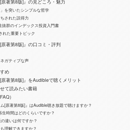
[原著第8版]』の見どころ・魅力
質」を突いたシンプルな哲学
打ちされた説得力
相性抜群のインデックス投資入門書
された重要トピック
[原著第8版]』の口コミ・評判
・ネガティブな声
すめ
原著第8版]』をAudibleで聴くメリット
せて読みたい書籍
FAQ）
[原著第8版]』はAudible聴き放題で聴けますか？
版の再生時間はどのくらいですか？
版の違いは何ですか？
でも理解できますか？