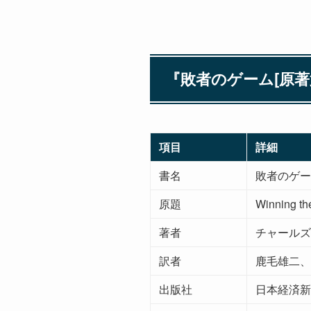
『敗者のゲーム[原著
項目
詳細
書名
敗者のゲー
原題
Winning the
著者
チャールズ・エ
訳者
鹿毛雄二、
出版社
日本経済新