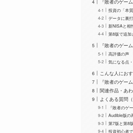
『敗者のゲーム
投資の「本
データに裏
新NISAと
第8版で追加
『敗者のゲーム
高評価の声
気になる点
こんな人におす
『敗者のゲーム[
関連作品・あわ
よくある質問（
『敗者のゲーム
Audible
第7版と第8
投資初心者