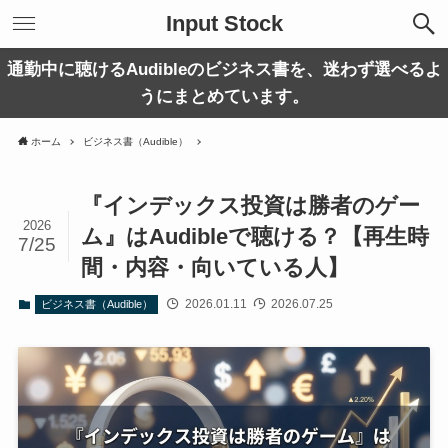
Input Stock
通勤中に聴けるAudibleのビジネス書を、迷わず選べるよ
うにまとめています。
ホーム
ビジネス書（Audible）
『インデックス投資は勝者のゲー
2026
ム』はAudibleで聴ける？【再生時
7/25
間・内容・向いている人】
2026.01.11
2026.07.25
ビジネス書（Audible）