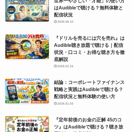
世界一やさしい「才能」の使い方
はAudibleで聴ける？無料体験と
配信状況
2026.06.10
『ドリルを売るには穴を売れ』は
Audible聴き放題で聴ける｜配信
状況・口コミ・お得な聴き方を徹
底解説
2026.02.24
結論：コーポレートファイナンス
戦略と実践はAudibleで聴ける？
配信状況と無料体験の使い方
2026.01.03
『定年前後のお金の正解 45のコ
ツ』はAudibleで聴ける？聴き放