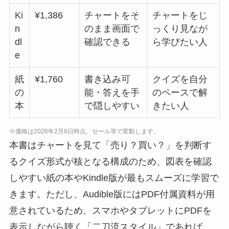
Ki
¥1,386
チャートをそ
チャートをじ
n
のまま画面で
っくり見なが
dl
確認できる
ら学びたい人
e
紙
¥1,760
書き込み可
クイズを自分
の
能・答えを手
のペースで解
本
で隠しやすい
きたい人
※価格は2026年2月8日時点。セール等で変動します。
本書はチャートを見て「売り？買い？」を判断す
るクイズ形式が核となる構成のため、図表を確認
しやすい紙の本やKindle版が最もスムーズに学習で
きます。ただし、Audible版にはPDF付属資料が用
意されているため、スマホやタブレットにPDFを
表示しながら聴く「二刀流スタイル」であれば、