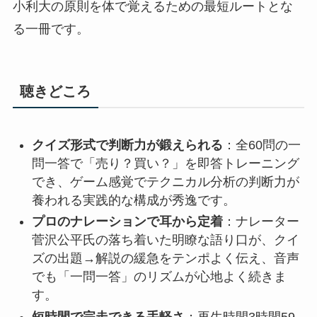
小利大の原則を体で覚えるための最短ルートとな
る一冊です。
聴きどころ
クイズ形式で判断力が鍛えられる
：全60問の一
問一答で「売り？買い？」を即答トレーニング
でき、ゲーム感覚でテクニカル分析の判断力が
養われる実践的な構成が秀逸です。
プロのナレーションで耳から定着
：ナレーター
菅沢公平氏の落ち着いた明瞭な語り口が、クイ
ズの出題→解説の緩急をテンポよく伝え、音声
でも「一問一答」のリズムが心地よく続きま
す。
短時間で完走できる手軽さ
：再生時間3時間59