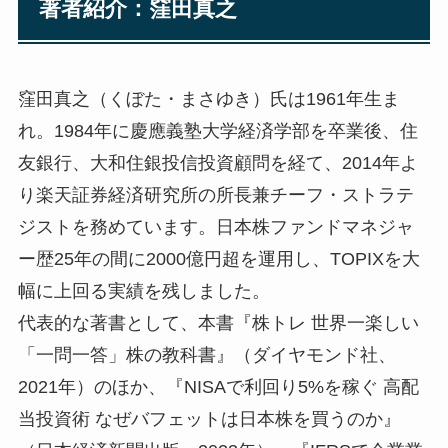
著者紹介：窪田真之
窪田真之（くぼた・まさゆき）氏は1961年生ま
れ。1984年に慶應義塾大学経済学部を卒業後、住
友銀行、大和住銀投信投資顧問を経て、2014年よ
り楽天証券経済研究所の所長兼チーフ・ストラテ
ジストを務めています。日本株ファンドマネジャ
ー歴25年の間に2000億円超を運用し、TOPIXを大
幅に上回る実績を残しました。
代表的な著書として、本書『株トレ 世界一楽しい
「一問一答」株の教科書』（ダイヤモンド社、
2021年）のほか、『NISAで利回り5%を稼ぐ 高配
当投資術 なぜバフェットは日本株を買うのか』