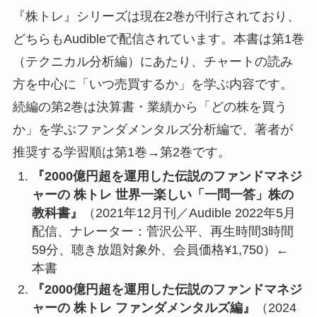
『株トレ』シリーズは現在2巻が刊行されており、
どちらもAudibleで配信されています。本書は第1巻
（テクニカル分析編）にあたり、チャートの読み
方を中心に「いつ売買するか」を学ぶ内容です。
続編の第2巻は決算書・業績から「どの株を買う
か」を学ぶファンダメンタルズ分析編で、著者が
推奨する学習順は第1巻→第2巻です。
『2000億円超を運用した伝説のファンドマネジ
ャーの 株トレ 世界一楽しい「一問一答」株の
教科書』
（2021年12月刊／Audible 2022年5月
配信、ナレーター：菅沢公平、再生時間3時間
59分、聴き放題対象外、会員価格¥1,750）←
本書
『2000億円超を運用した伝説のファンドマネジ
ャーの 株トレ ファンダメンタルズ編』
（2024