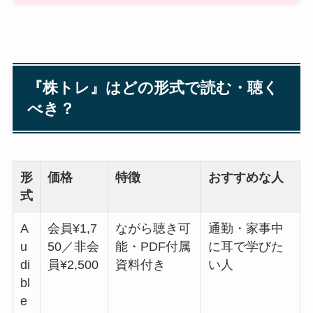
『株トレ』はどの形式で読む・聴く
べき？
形
価格
特徴
おすすめな人
式
A
会員¥1,7
ながら聴き可
通勤・家事中
u
50／非会
能・PDF付属
に耳で学びた
di
員¥2,500
資料付き
い人
bl
e