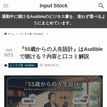
Input Stock
通勤中に聴けるAudibleのビジネス書を、迷わず選べるよ
うにまとめています。
ホーム
ビジネス書（Audible）
『55歳からの人生設計』はAudible
2026
5/21
で聴ける？内容と口コミ解説
2026.05.21
ビジネス書（Audible）