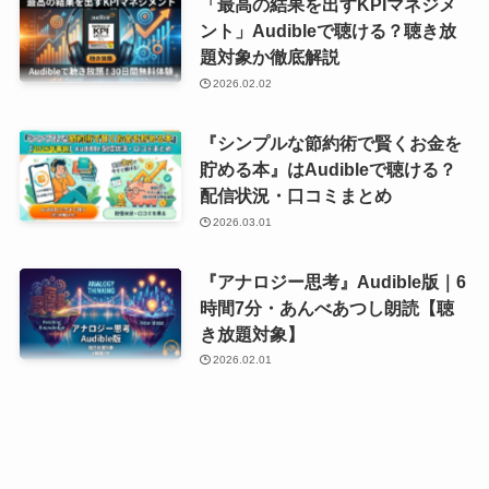
「最高の結果を出すKPIマネジメ
ント」Audibleで聴ける？聴き放
題対象か徹底解説
2026.02.02
『シンプルな節約術で賢くお金を
貯める本』はAudibleで聴ける？
配信状況・口コミまとめ
2026.03.01
『アナロジー思考』Audible版｜6
時間7分・あんべあつし朗読【聴
き放題対象】
2026.02.01