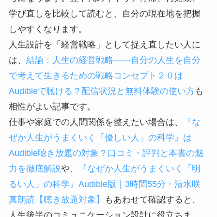
学び直しを比較して読むと、自分の現在地を把握
しやすくなります。
人生設計を「経営戦略」として捉え直したい人に
は、
結論：人生の経営戦略――自分の人生を自分
で考えて生きるための戦略コンセプト２０は
Audibleで聴ける？配信状況と無料体験の使い方
も
相性がよい記事です。
仕事や家庭での人間関係を整えたい場合は、
『な
ぜか人生がうまくいく「優しい人」の科学』は
Audible聴き放題の対象？口コミ・評判と本書の魅
力を徹底解説
や、
『なぜか人生がうまくいく「明
るい人」の科学』Audible版｜3時間55分・清水咲
真朗読【聴き放題対象】
もあわせて確認すると、
人生後半のコミュニケーション設計に役立ちま