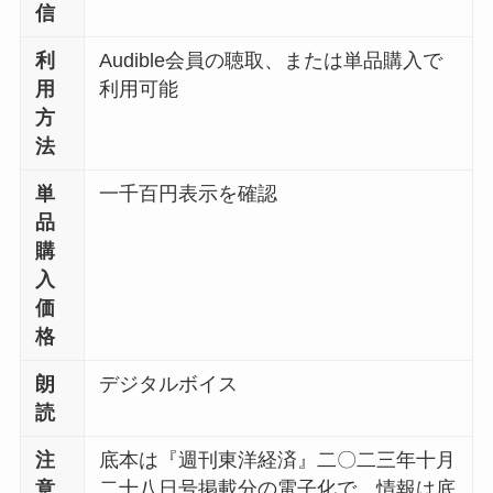
信
利
Audible会員の聴取、または単品購入で
用
利用可能
方
法
単
一千百円表示を確認
品
購
入
価
格
朗
デジタルボイス
読
注
底本は『週刊東洋経済』二〇二三年十月
意
二十八日号掲載分の電子化で、情報は底