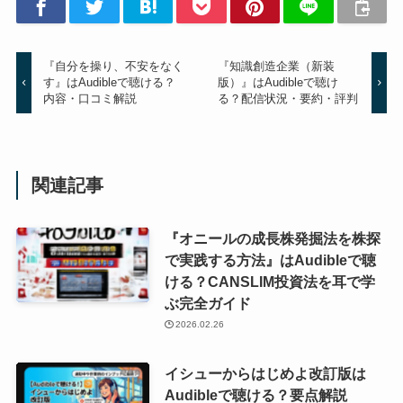
『自分を操り、不安をなく
『知識創造企業（新装
す』はAudibleで聴ける？
版）』はAudibleで聴け
内容・口コミ解説
る？配信状況・要約・評判
関連記事
『オニールの成長株発掘法を株探
で実践する方法』はAudibleで聴
ける？CANSLIM投資法を耳で学
ぶ完全ガイド
2026.02.26
イシューからはじめよ改訂版は
Audibleで聴ける？要点解説