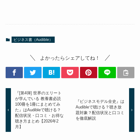
ビジネス書（Audible）
よかったらシェアしてね！
『[第4弾] 世界のエリート
が学んでいる 教養書必読
『ビジネスモデル全史』は
100冊を1冊にまとめてみ
Audibleで聴ける？聴き放
た』はAudibleで聴ける？
題対象？配信状況と口コミ
配信状況・口コミ・お得な
を徹底解説
聴き方まとめ【2026年2
月】