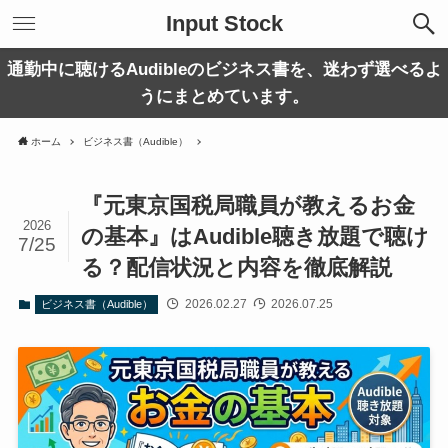
Input Stock
通勤中に聴けるAudibleのビジネス書を、迷わず選べるよ
うにまとめています。
ホーム
ビジネス書（Audible）
『元東京国税局職員が教えるお金
2026
の基本』はAudible聴き放題で聴け
7/25
る？配信状況と内容を徹底解説
2026.02.27
2026.07.25
ビジネス書（Audible）