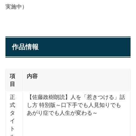
実施中）
作品情報
項
内容
目
正
【佐藤政樹朗読】人を「惹きつける」話
式
し方 特別版～口下手でも人見知りでも
タ
あがり症でも人生が変わる～
イ
ト