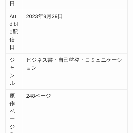
日
Au
2023年9月29日
dibl
e配
信
日
ジ
ビジネス書・自己啓発・コミュニケーシ
ャ
ョン
ン
ル
原
248ページ
作
ペ
ー
ジ