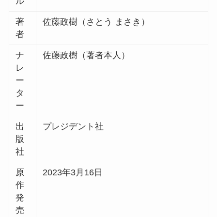
ル
著
佐藤政樹（さとう まさき）
者
ナ
佐藤政樹（著者本人）
レ
ー
タ
ー
出
プレジデント社
版
社
原
2023年3月16日
作
発
売