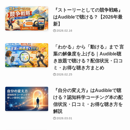
『ストーリーとしての競争戦略』
はAudibleで聴ける？【2026年最
新】
2026.02.16
「わかる」から「動ける」まで 言
葉の解像度を上げる｜Audible聴
き放題で聴ける？配信状況・口コ
ミ・お得な聴き方まとめ
2026.02.25
『自分の変え方』はAudibleで聴
ける？認知科学コーチング本の配
信状況・口コミ・お得な聴き方を
解説
2026.03.01