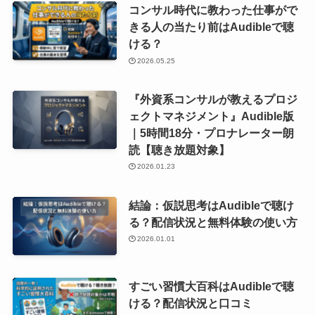
コンサル時代に教わった仕事がで
きる人の当たり前はAudibleで聴
ける？
2026.05.25
『外資系コンサルが教えるプロジ
ェクトマネジメント』Audible版
｜5時間18分・プロナレーター朗
読【聴き放題対象】
2026.01.23
結論：仮説思考はAudibleで聴け
る？配信状況と無料体験の使い方
2026.01.01
すごい習慣大百科はAudibleで聴
ける？配信状況と口コミ