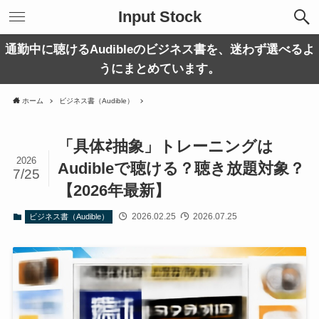
Input Stock
通勤中に聴けるAudibleのビジネス書を、迷わず選べるよ
うにまとめています。
ホーム
ビジネス書（Audible）
「具体⇄抽象」トレーニングは
2026
Audibleで聴ける？聴き放題対象？
7/25
【2026年最新】
2026.02.25
2026.07.25
ビジネス書（Audible）