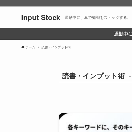
Input Stock
通勤中に、耳で知識をストックする。
通勤中に
ホーム
読書・インプット術
読書・インプット術
–