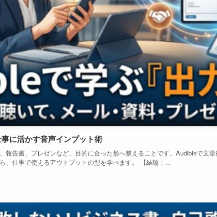
｜仕事に活かす音声インプット術
報告書、プレゼンなど、目的に合った形へ整えることです。Audibleで文
、仕事で使えるアウトプットの型を学べます。 【結論：...